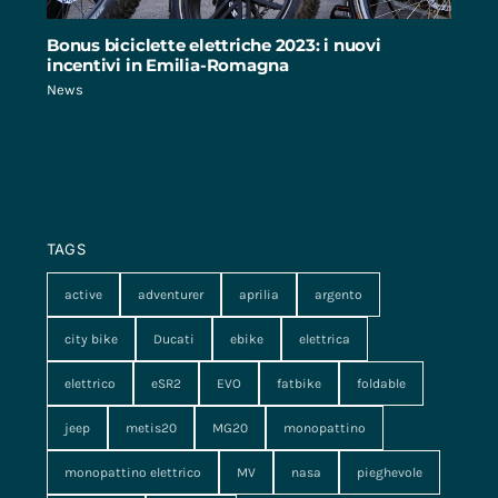
Bonus biciclette elettriche 2023: i nuovi
incentivi in Emilia-Romagna
News
TAGS
active
adventurer
aprilia
argento
city bike
Ducati
ebike
elettrica
elettrico
eSR2
EVO
fatbike
foldable
jeep
metis20
MG20
monopattino
monopattino elettrico
MV
nasa
pieghevole