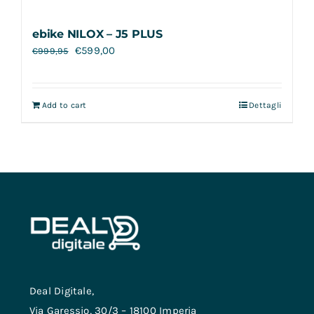
ebike NILOX – J5 PLUS
€
599,00
€
999,95
Add to cart
Dettagli
Deal Digitale,
Via Garessio, 30/3 – 18100 Imperia