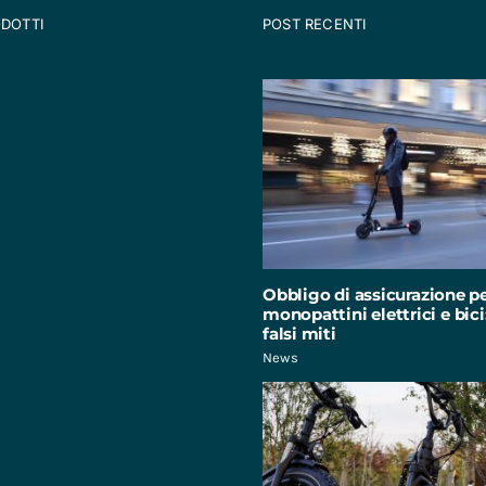
ODOTTI
POST RECENTI
Obbligo di assicurazione p
monopattini elettrici e bici:
falsi miti
News