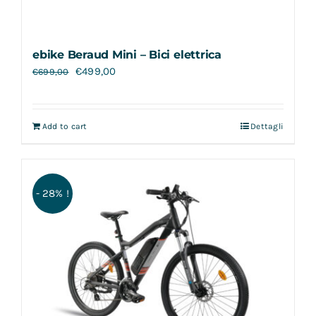
ebike Beraud Mini – Bici elettrica
€
499,00
€
699,00
Add to cart
Dettagli
- 28% !