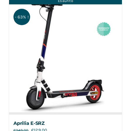
Esaurito
Contatti
- 63% !
Aprilia E-SRZ
€
129,00
€
349,00