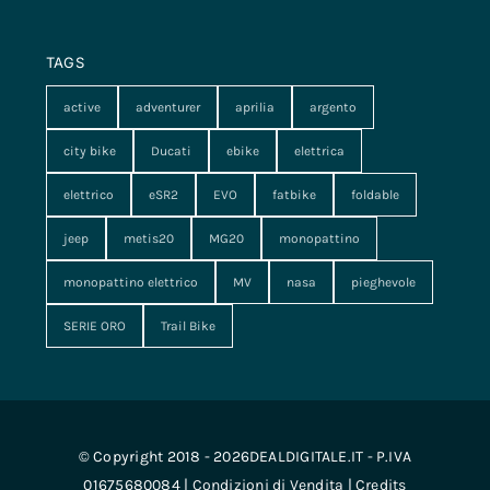
TAGS
active
adventurer
aprilia
argento
city bike
Ducati
ebike
elettrica
elettrico
eSR2
EVO
fatbike
foldable
jeep
metis20
MG20
monopattino
monopattino elettrico
MV
nasa
pieghevole
SERIE ORO
Trail Bike
© Copyright 2018 - 2026DEALDIGITALE.IT - P.IVA
01675680084 |
Condizioni di Vendita
|
Credits