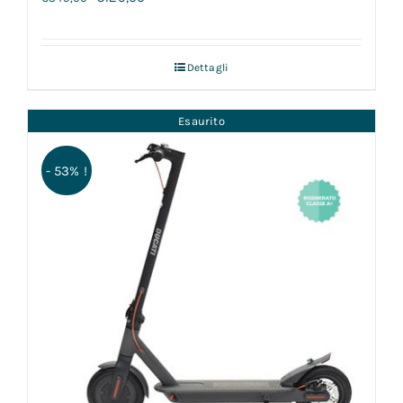
Dettagli
Esaurito
- 53% !