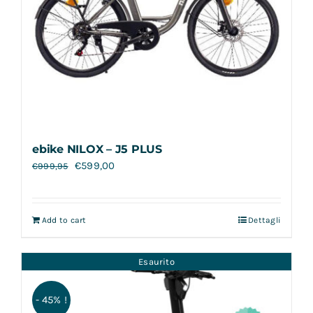
ebike NILOX – J5 PLUS
€
599,00
€
999,95
Add to cart
Dettagli
Esaurito
- 45% !