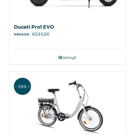
Ducati Pro1 EVO
€
235,00
€
499,00
Dettagli
- 29% !