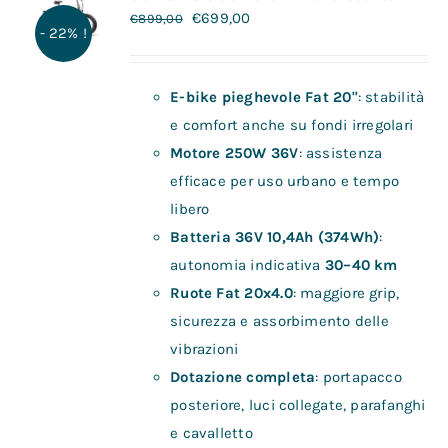
€
699,00
€
899,00
- 22% !
E-bike pieghevole Fat 20"
: stabilità
e comfort anche su fondi irregolari
Motore 250W 36V
: assistenza
efficace per uso urbano e tempo
libero
Batteria 36V 10,4Ah (374Wh)
:
autonomia indicativa
30–40 km
Ruote Fat 20x4.0
: maggiore grip,
sicurezza e assorbimento delle
vibrazioni
Dotazione completa
: portapacco
posteriore, luci collegate, parafanghi
e cavalletto