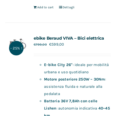
Add to cart
Dettagli
ebike Beraud VIVA – Bici elettrica
€
599,00
€
799,00
- 25% !
E-bike City 26"
: ideale per mobilità
urbana e uso quotidiano
Motore posteriore 250W – 30Nm
:
assistenza fluida e naturale alla
pedalata
Batteria 36V 7,8Ah con celle
Lishen
: autonomia indicativa
40–45
km