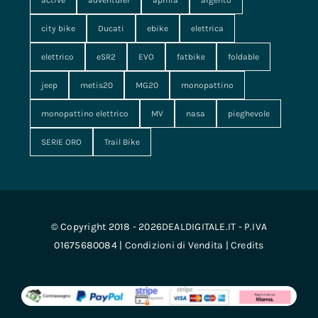
active
adventurer
aprilia
argento
city bike
Ducati
ebike
elettrica
elettrico
eSR2
EVO
fatbike
foldable
jeep
metis20
MG20
monopattino
monopattino elettrico
MV
nasa
pieghevole
SERIE ORO
Trail Bike
© Copyright 2018 - 2026DEALDIGITALE.IT - P.IVA
01675680084 |
Condizioni di Vendita
|
Credits