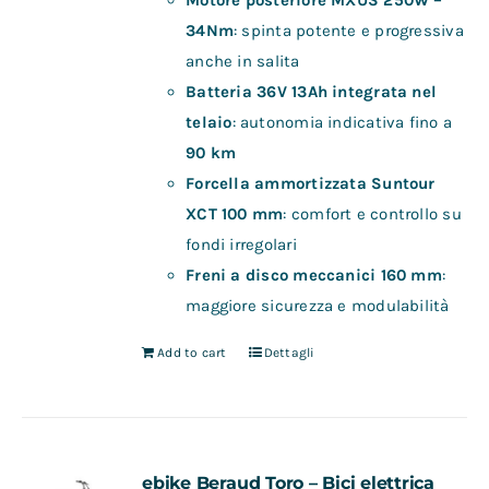
Motore posteriore MXUS 250W –
34Nm
: spinta potente e progressiva
anche in salita
Batteria 36V 13Ah integrata nel
telaio
: autonomia indicativa fino a
90 km
Forcella ammortizzata Suntour
XCT 100 mm
: comfort e controllo su
fondi irregolari
Freni a disco meccanici 160 mm
:
maggiore sicurezza e modulabilità
Add to cart
Dettagli
ebike Beraud Toro – Bici elettrica