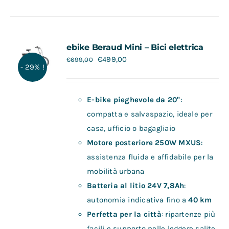
ebike Beraud Mini – Bici elettrica
€
499,00
€
699,00
- 29% !
E-bike pieghevole da 20"
:
compatta e salvaspazio, ideale per
casa, ufficio o bagagliaio
Motore posteriore 250W MXUS
:
assistenza fluida e affidabile per la
mobilità urbana
Batteria al litio 24V 7,8Ah
:
autonomia indicativa fino a
40 km
Perfetta per la città
: ripartenze più
facili e supporto nelle leggere salite