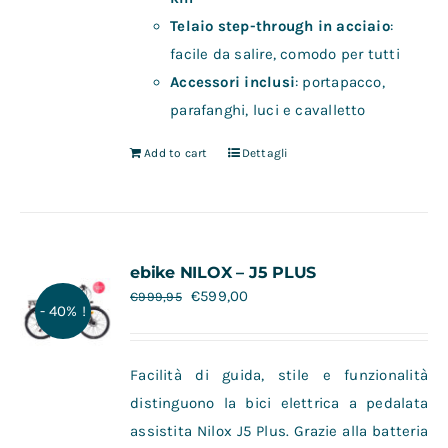
Telaio step-through in acciaio
:
facile da salire, comodo per tutti
Accessori inclusi
: portapacco,
parafanghi, luci e cavalletto
Add to cart
Dettagli
ebike NILOX – J5 PLUS
€
599,00
€
999,95
- 40% !
Facilità di guida, stile e funzionalità
distinguono la bici elettrica a pedalata
assistita Nilox J5 Plus. Grazie alla batteria