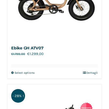
Ebike GH ATV07
€
1.299,00
€
1.799,00
Select options
Dettagli
- 28% !