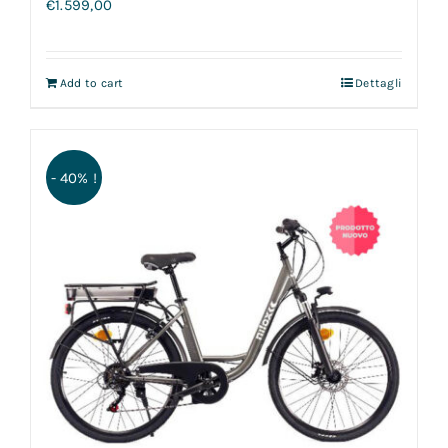
€
1.599,00
Add to cart
Dettagli
- 40% !