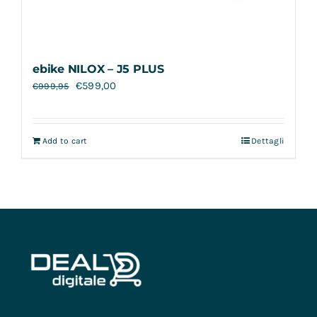
ebike NILOX – J5 PLUS
€
599,00
€
999,95
Add to cart
Dettagli