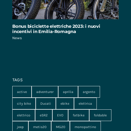
Bonus biciclette elettriche 2023: i nuovi
incentivi in Emilia-Romagna
News
TAGS
active
adventurer
aprilia
argento
city bike
Ducati
ebike
elettrica
elettrico
eSR2
EVO
fatbike
foldable
jeep
metis20
MG20
monopattino