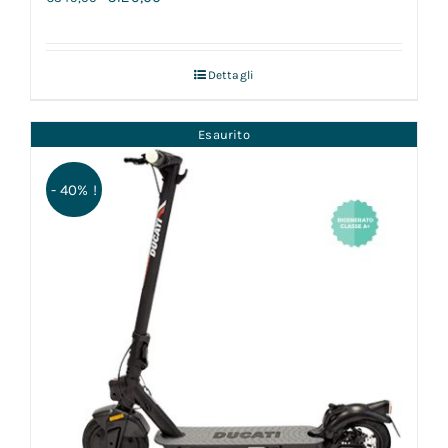
Dettagli
Esaurito
- 40% !