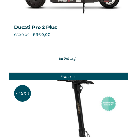
Ducati Pro 2 Plus
€
360,00
€
599,00
Dettagli
Esaurito
- 45% !