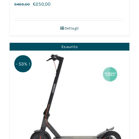
€
250,00
€
469,00
Dettagli
Esaurito
- 53% !