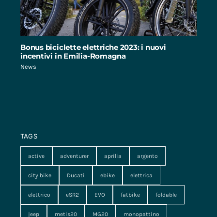
Bonus biciclette elettriche 2023: i nuovi
incentivi in Emilia-Romagna
News
TAGS
active
adventurer
aprilia
argento
city bike
Ducati
ebike
elettrica
elettrico
eSR2
EVO
fatbike
foldable
jeep
metis20
MG20
monopattino