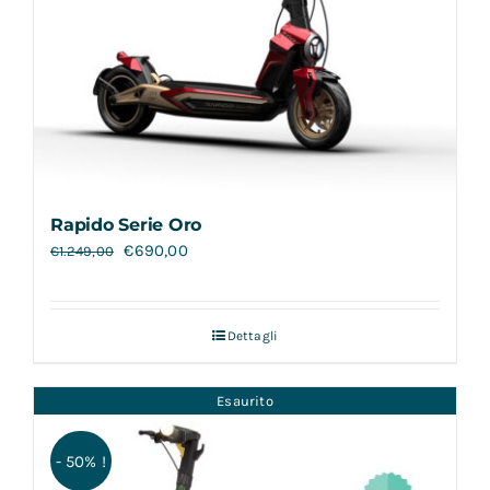
Rapido Serie Oro
€
690,00
€
1.249,00
Dettagli
Esaurito
- 50% !