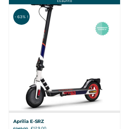
Esaurito
Contatti
- 63% !
Aprilia E-SRZ
€
129,00
€
349,00