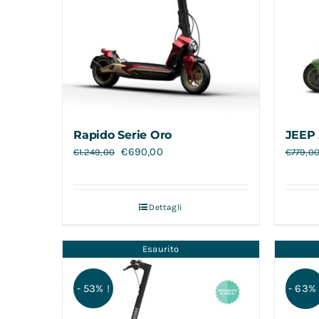
Rapido Serie Oro
JEEP 
€
690,00
€
1.249,00
€
779,0
Dettagli
Esaurito
- 53% !
- 63% 