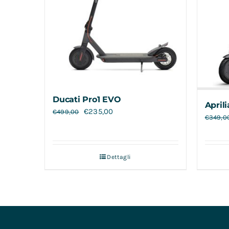
Ducati Pro1 EVO
April
€
235,00
€
499,00
€
349,0
Dettagli