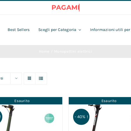
Best Sellers
Scegli per Categoria
Informazioni utili per
Home
Monopattini elettrici
ti
Esaurito
Esaurito
!
- 40% !