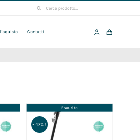
Cerca
per:
 l’aquisto
Contatti
Esaurito
- 47% !