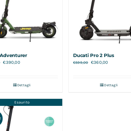
Adventurer
Ducati Pro 2 Plus
€
390,00
€
360,00
0
€
599,00
Dettagli
Dettagli
Esaurito
!