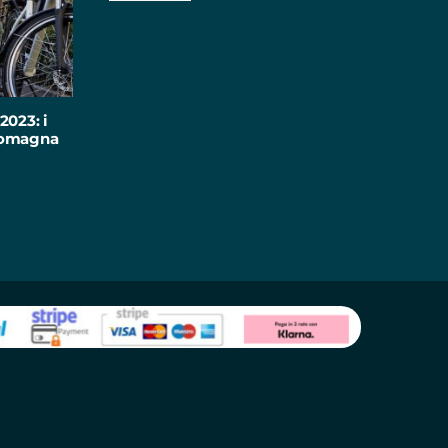
2023: i
-Romagna