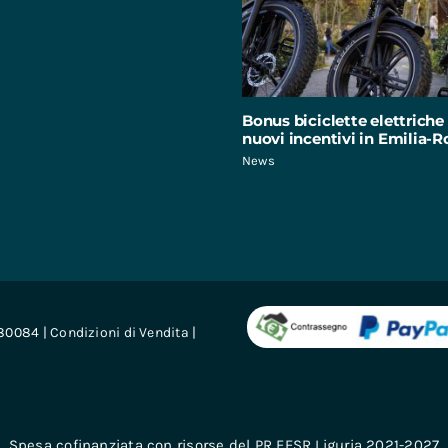
Bonus biciclette elettriche 
nuovi incentivi in Emilia
News
680084 |
Condizioni di Vendita
|
Spesa cofinanziata con risorse del PR FESR Liguria 2021-2027