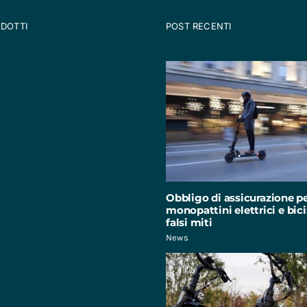
ODOTTI
POST RECENTI
Obbligo di assicurazione p
monopattini elettrici e bici:
falsi miti
News