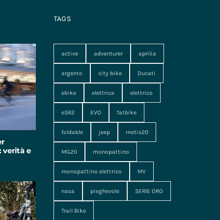
TAGS
active
adventurer
aprilia
argento
city bike
Ducati
ebike
elettrica
elettrico
eSR2
EVO
fatbike
foldable
jeep
metis20
er
 verità e
MG20
monopattino
monopattino elettrico
MV
nasa
pieghevole
SERIE ORO
Trail Bike