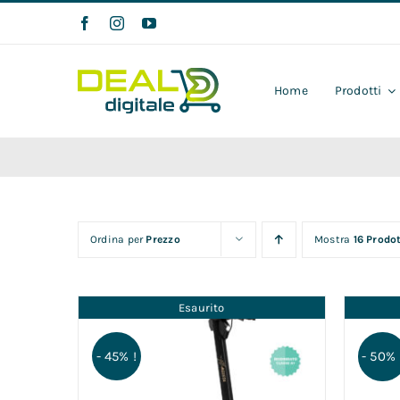
Salta
al
contenuto
Home
Prodotti
Ordina per
Prezzo
Mostra
16 Prodot
Esaurito
- 45% !
- 50% 