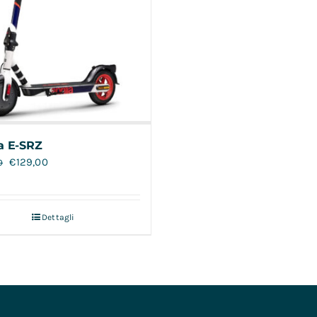
ia E-SRZ
€
129,00
0
Dettagli