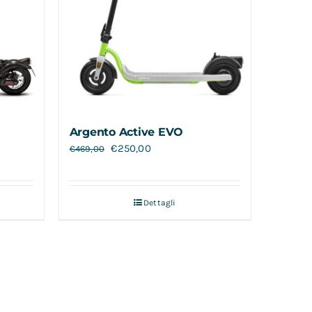
Argento Active EVO
€
250,00
€
469,00
Dettagli