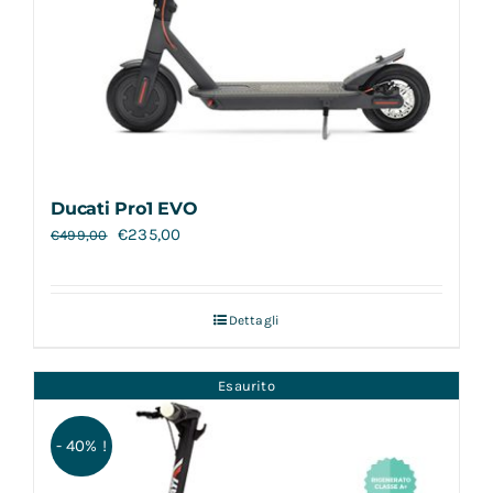
Ducati Pro1 EVO
€
235,00
€
499,00
Dettagli
Esaurito
- 40% !