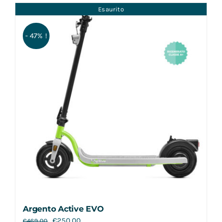
Esaurito
- 47% !
Argento Active EVO
€
250,00
€
469,00