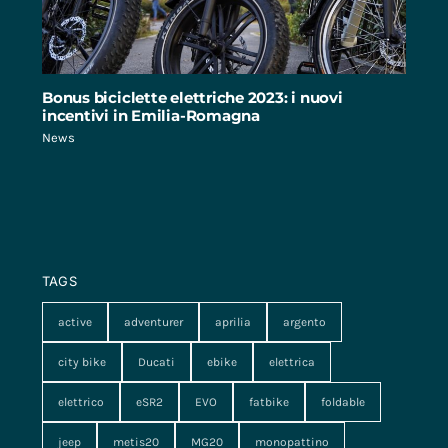
Bonus biciclette elettriche 2023: i nuovi
incentivi in Emilia-Romagna
News
TAGS
active
adventurer
aprilia
argento
city bike
Ducati
ebike
elettrica
elettrico
eSR2
EVO
fatbike
foldable
jeep
metis20
MG20
monopattino