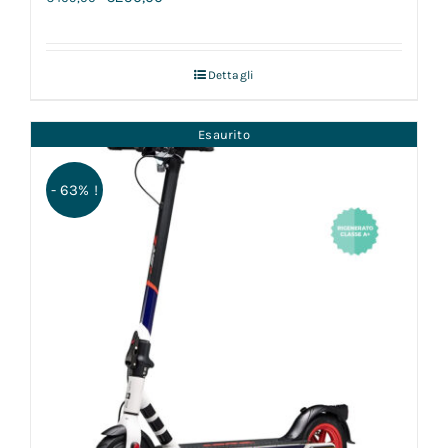
Dettagli
Esaurito
- 63% !