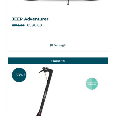
JEEP Adventurer
€
390,00
€
779,00
Dettagli
Esaurito
- 53% !