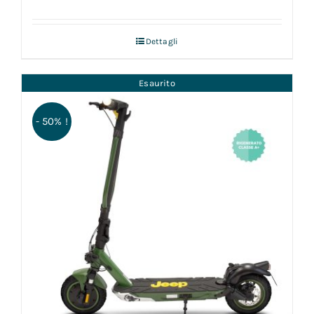
Dettagli
Esaurito
- 50% !