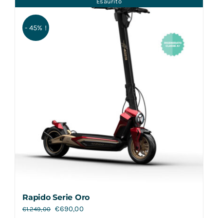
Esaurito
Contatti
- 45% !
Rapido Serie Oro
€
690,00
€
1.249,00