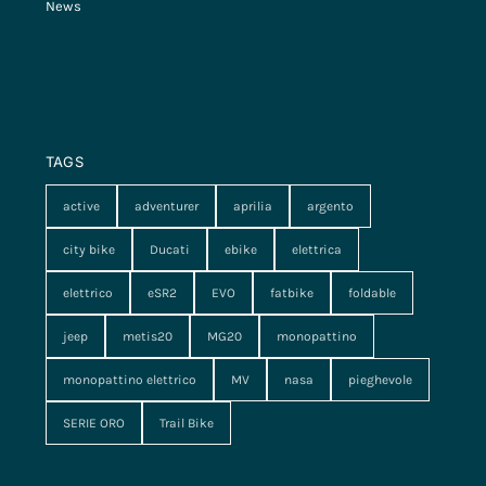
News
TAGS
active
adventurer
aprilia
argento
city bike
Ducati
ebike
elettrica
elettrico
eSR2
EVO
fatbike
foldable
jeep
metis20
MG20
monopattino
monopattino elettrico
MV
nasa
pieghevole
SERIE ORO
Trail Bike