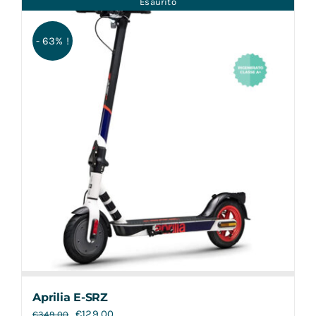
Esaurito
Contatti
- 63% !
Aprilia E-SRZ
€
129,00
€
349,00