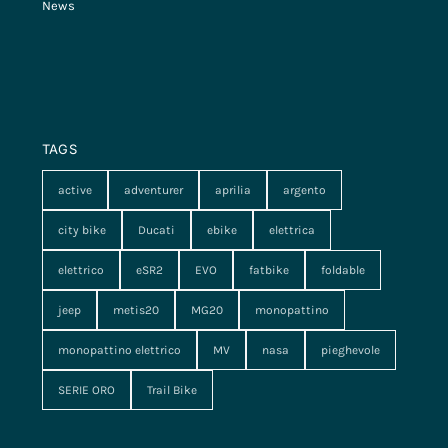
News
TAGS
active
adventurer
aprilia
argento
city bike
Ducati
ebike
elettrica
elettrico
eSR2
EVO
fatbike
foldable
jeep
metis20
MG20
monopattino
monopattino elettrico
MV
nasa
pieghevole
SERIE ORO
Trail Bike