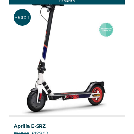
Esaurito
Contatti
- 63% !
Aprilia E-SRZ
€
129,00
€
349,00