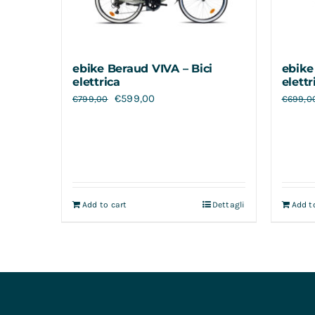
ebike Beraud VIVA – Bici
ebike
elettrica
elettr
€
599,00
€
799,00
€
699,0
Add to cart
Dettagli
Add t