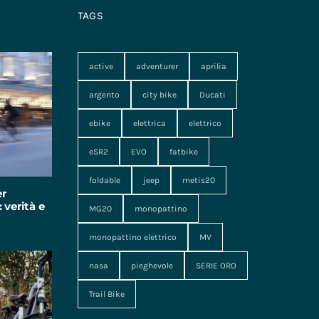
TAGS
active
adventurer
aprilia
argento
city bike
Ducati
ebike
elettrica
elettrico
eSR2
EVO
fatbike
foldable
jeep
metis20
er
 verità e
MG20
monopattino
monopattino elettrico
MV
nasa
pieghevole
SERIE ORO
Trail Bike