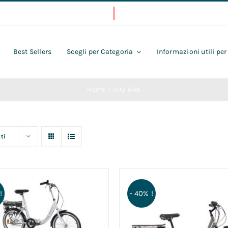
Best Sellers
Scegli per Categoria
Informazioni utili per
Home
city bike
ti
- 40% !
!