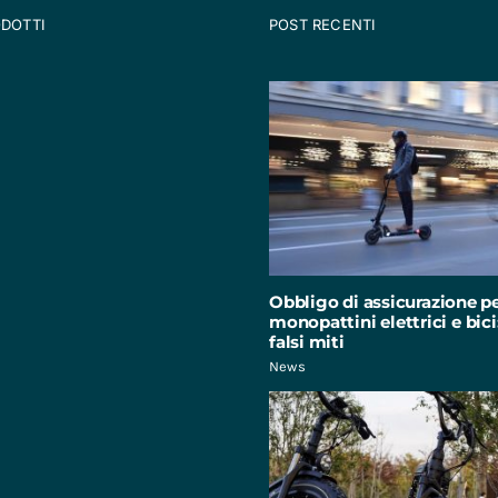
ODOTTI
POST RECENTI
Obbligo di assicurazione p
monopattini elettrici e bici:
falsi miti
News