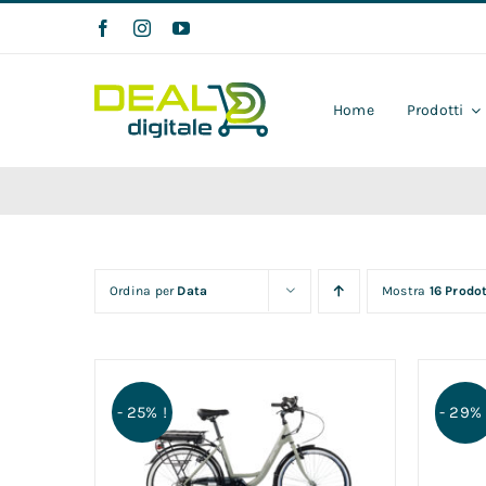
Salta
al
contenuto
Home
Prodotti
Ordina per
Data
Mostra
16 Prodot
- 25% !
- 29% 