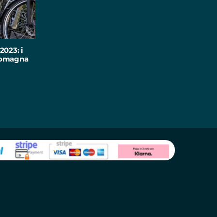
2023: i
-Romagna