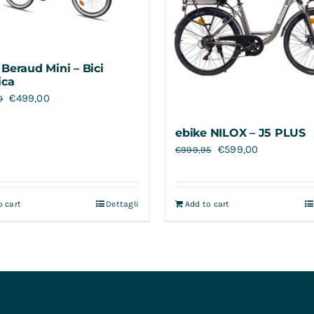
 Beraud Mini – Bici
ica
€
499,00
0
ebike NILOX – J5 PLUS
€
599,00
€
999,95
o cart
Dettagli
Add to cart