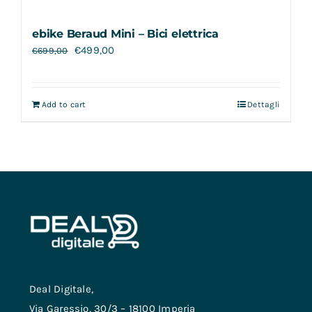
ebike Beraud Mini – Bici elettrica
€
499,00
€
699,00
Add to cart
Dettagli
Deal Digitale,
Via Garessio, 30/3 – 18100 Imperia