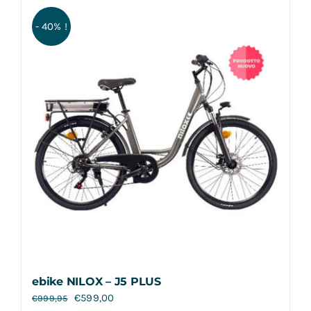
Contatti
- 40% !
ebike NILOX – J5 PLUS
€
599,00
€
999,95