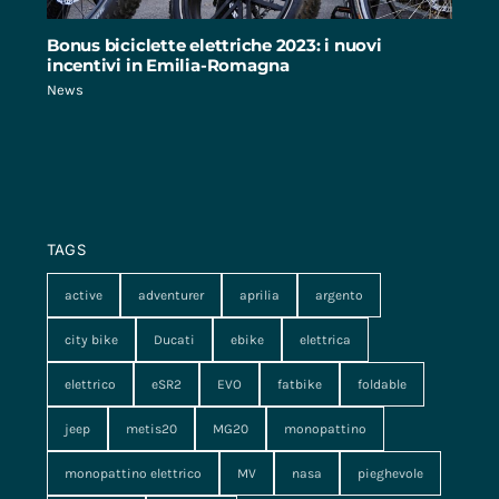
Bonus biciclette elettriche 2023: i nuovi
incentivi in Emilia-Romagna
News
TAGS
active
adventurer
aprilia
argento
city bike
Ducati
ebike
elettrica
elettrico
eSR2
EVO
fatbike
foldable
jeep
metis20
MG20
monopattino
monopattino elettrico
MV
nasa
pieghevole