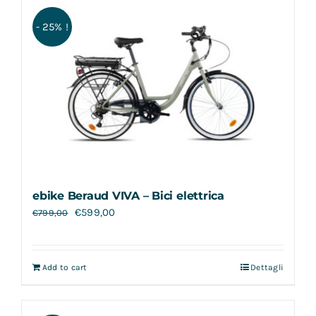
Contatti
- 25% !
ebike Beraud VIVA – Bici elettrica
€
599,00
€
799,00
Add to cart
Dettagli