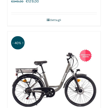
€
129,00
€
349,00
Dettagli
- 40% !