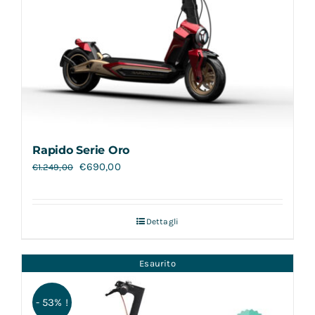
Rapido Serie Oro
€
690,00
€
1.249,00
Dettagli
Esaurito
- 53% !