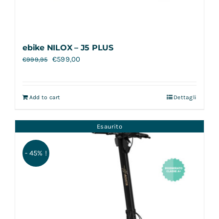
ebike NILOX – J5 PLUS
€
599,00
€
999,95
Add to cart
Dettagli
Esaurito
- 45% !