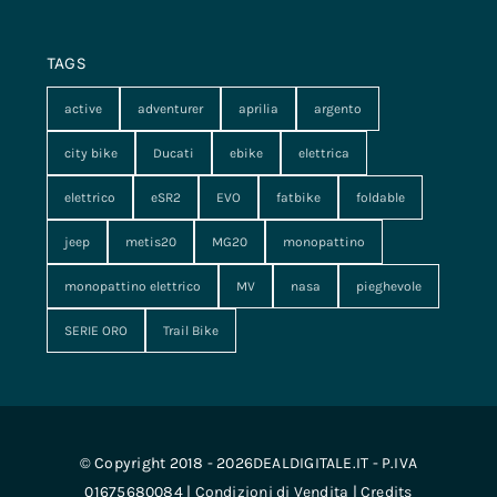
TAGS
active
adventurer
aprilia
argento
city bike
Ducati
ebike
elettrica
elettrico
eSR2
EVO
fatbike
foldable
jeep
metis20
MG20
monopattino
monopattino elettrico
MV
nasa
pieghevole
SERIE ORO
Trail Bike
© Copyright 2018 - 2026DEALDIGITALE.IT - P.IVA
01675680084 |
Condizioni di Vendita
|
Credits