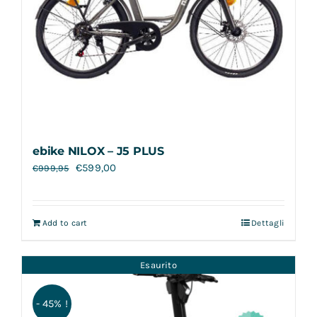
ebike NILOX – J5 PLUS
€
599,00
€
999,95
Add to cart
Dettagli
Esaurito
- 45% !