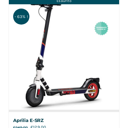
Esaurito
Contatti
- 63% !
Aprilia E-SRZ
€
129,00
€
349,00