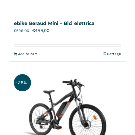
ebike Beraud Mini – Bici elettrica
€
499,00
€
699,00
Add to cart
Dettagli
- 28% !