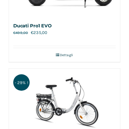
Ducati Pro1 EVO
€
235,00
€
499,00
Dettagli
- 29% !