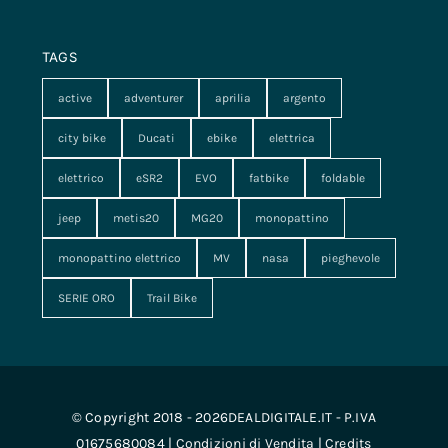
TAGS
active
adventurer
aprilia
argento
city bike
Ducati
ebike
elettrica
elettrico
eSR2
EVO
fatbike
foldable
jeep
metis20
MG20
monopattino
monopattino elettrico
MV
nasa
pieghevole
SERIE ORO
Trail Bike
© Copyright 2018 - 2026DEALDIGITALE.IT - P.IVA
01675680084 |
Condizioni di Vendita
|
Credits