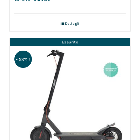
Dettagli
Esaurito
- 53% !