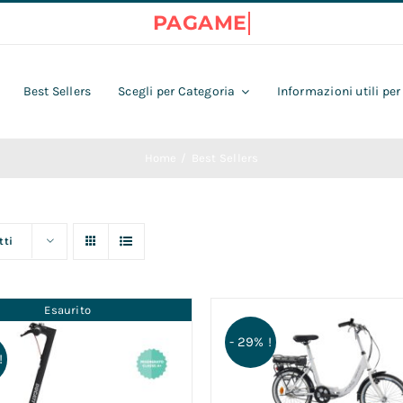
Best Sellers
Scegli per Categoria
Informazioni utili per
Home
Best Sellers
tti
Esaurito
- 29% !
!