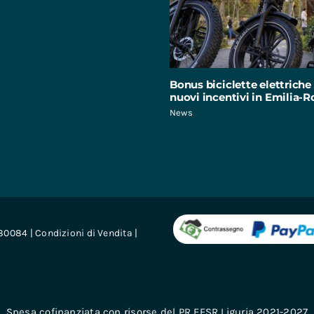
Bonus biciclette elettriche 
nuovi incentivi in Emilia
News
680084 |
Condizioni di Vendita
|
Spesa cofinanziata con risorse del PR FESR Liguria 2021-2027