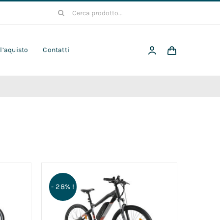
Cerca
per:
 l’aquisto
Contatti
- 28% !