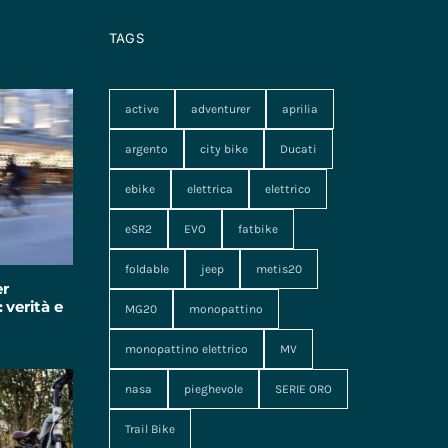
TAGS
active
adventurer
aprilia
argento
city bike
Ducati
ebike
elettrica
elettrico
eSR2
EVO
fatbike
foldable
jeep
metis20
er
 verità e
MG20
monopattino
monopattino elettrico
MV
nasa
pieghevole
SERIE ORO
Trail Bike