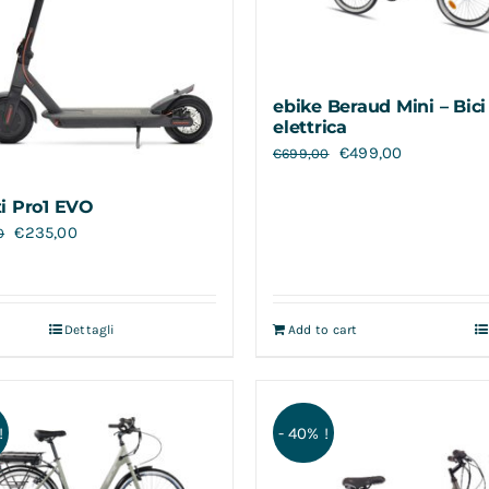
ebike Beraud Mini – Bici
elettrica
€
499,00
€
699,00
i Pro1 EVO
€
235,00
0
Dettagli
Add to cart
!
- 40% !