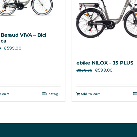
 Beraud VIVA – Bici
ica
€
599,00
0
ebike NILOX – J5 PLUS
€
599,00
€
999,95
o cart
Dettagli
Add to cart