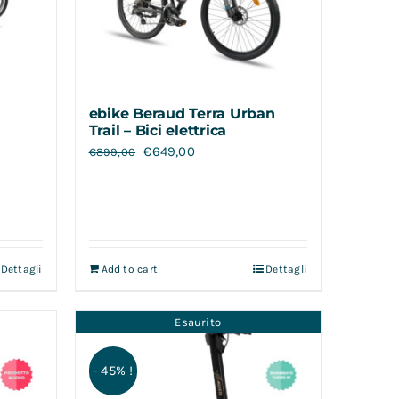
ebike Beraud Terra Urban
Trail – Bici elettrica
€
649,00
€
899,00
Dettagli
Add to cart
Dettagli
Esaurito
- 45% !