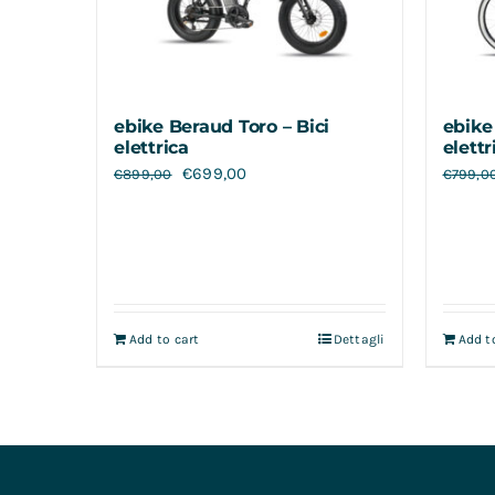
ebike Beraud Toro – Bici
ebike
elettrica
elettr
€
699,00
€
899,00
€
799,0
Add to cart
Dettagli
Add t