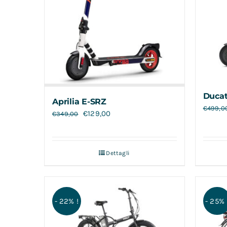
Ducat
Aprilia E-SRZ
€
499,0
€
129,00
€
349,00
Dettagli
- 25% 
- 22% !