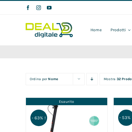
Salta
al
contenuto
Home
Prodotti
Ordina per
Nome
Mostra
32 Prodo
Esaurito
- 53% 
- 63% !