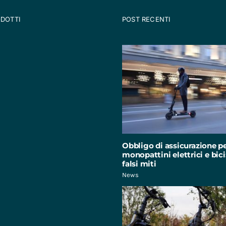
ODOTTI
POST RECENTI
Obbligo di assicurazione p
monopattini elettrici e bici:
falsi miti
News