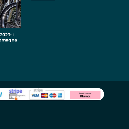
2023: i
-Romagna