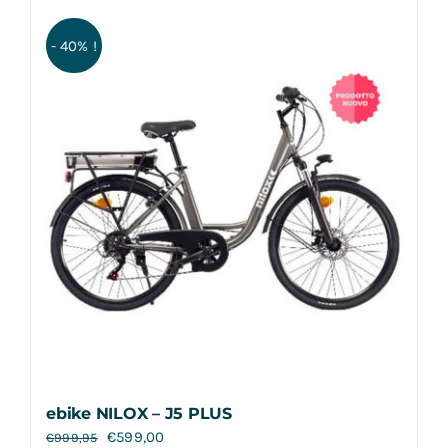
- 40% !
ebike NILOX – J5 PLUS
€
599,00
€
999,95