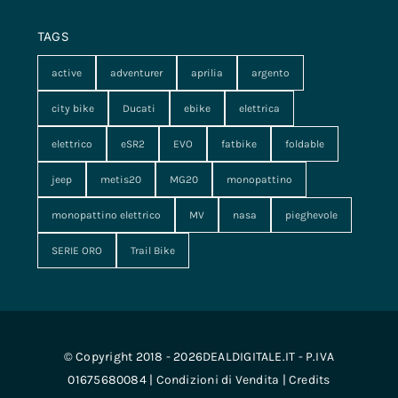
TAGS
active
adventurer
aprilia
argento
city bike
Ducati
ebike
elettrica
elettrico
eSR2
EVO
fatbike
foldable
jeep
metis20
MG20
monopattino
monopattino elettrico
MV
nasa
pieghevole
SERIE ORO
Trail Bike
© Copyright 2018 - 2026DEALDIGITALE.IT - P.IVA
01675680084 |
Condizioni di Vendita
|
Credits