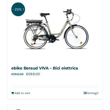
Contatti
- 25% !
ebike Beraud VIVA – Bici elettrica
€
599,00
€
799,00
Add to cart
Dettagli