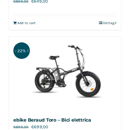
€
649,00
€
899,00
Add to cart
Dettagli
- 22% !
ebike Beraud Toro – Bici elettrica
€
699,00
€
899,00