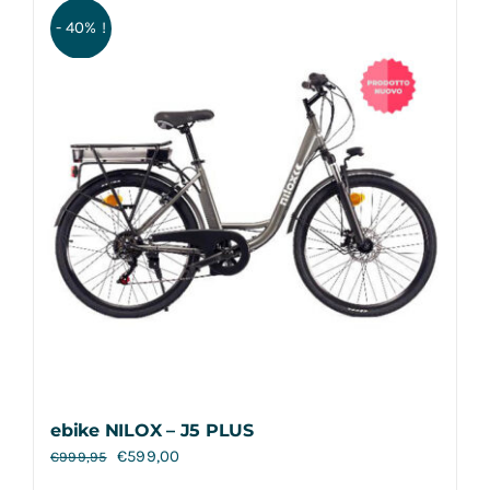
- 40% !
ebike NILOX – J5 PLUS
€
599,00
€
999,95