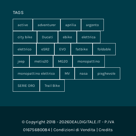
TAGS
active
adventurer
aprilia
argento
city bike
Ducati
ebike
elettrica
elettrico
eSR2
EVO
fatbike
foldable
jeep
metis20
MG20
monopattino
monopattino elettrico
MV
nasa
pieghevole
SERIE ORO
Trail Bike
© Copyright 2018 - 2026DEALDIGITALE.IT - P.IVA
01675680084 |
Condizioni di Vendita
|
Credits