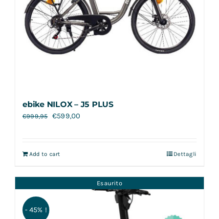
ebike NILOX – J5 PLUS
€
599,00
€
999,95
Add to cart
Dettagli
Esaurito
- 45% !