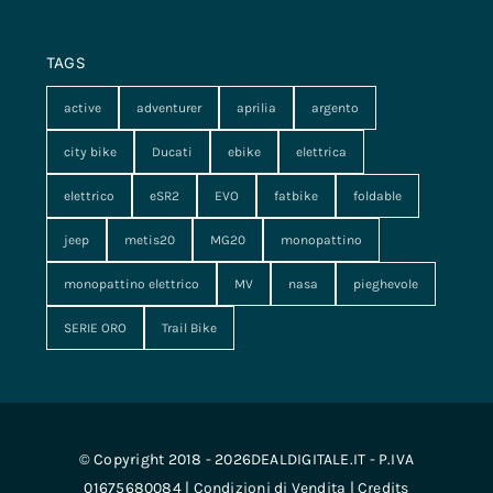
TAGS
active
adventurer
aprilia
argento
city bike
Ducati
ebike
elettrica
elettrico
eSR2
EVO
fatbike
foldable
jeep
metis20
MG20
monopattino
monopattino elettrico
MV
nasa
pieghevole
SERIE ORO
Trail Bike
© Copyright 2018 - 2026DEALDIGITALE.IT - P.IVA
01675680084 |
Condizioni di Vendita
|
Credits