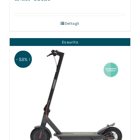
Dettagli
Esaurito
- 53% !