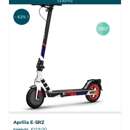
Esaurito
Contatti
- 63% !
Aprilia E-SRZ
€
129,00
€
349,00