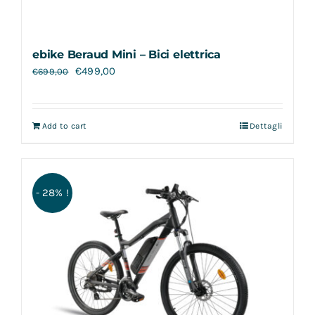
ebike Beraud Mini – Bici elettrica
€
499,00
€
699,00
Add to cart
Dettagli
- 28% !