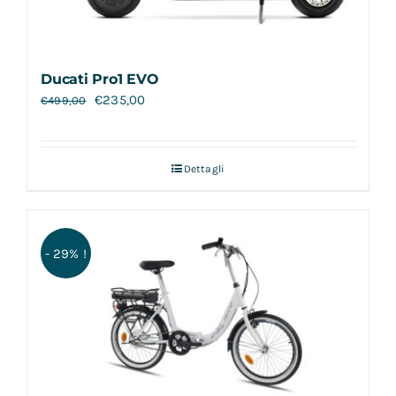
Ducati Pro1 EVO
€
235,00
€
499,00
Dettagli
- 29% !